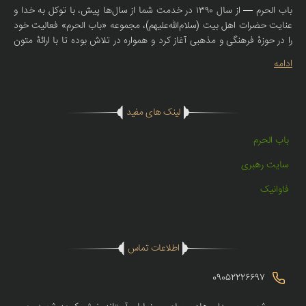
باب الحرم — از سال ۱۳۹۰ در خدمت شما از سال‌ها پیش، با توکل به خدا و
عنایت حضرات اهل بیت (سلام‌الله‌علیهم)، مجموعه «باب الحرم» فعالیت خود
را در حوزهٔ فرهنگی و مذهبی آغاز کرد و همواره در تلاش بوده تا با ارائهٔ متون
صحیحهٔ روضه، سبک‌های اصیل نوحه و مولودی، همراهی صمیمانه‌ای با
ادامه
سخنرانان، مادحین و دوستداران اهل بیت (ع) داشته باشد. امروز، با همان
تعهد و اعتقاد، فروشگاه اینترنتی باب الحرم راه‌اندازی شده تا محصولات
مذهبی با کیفیت — از جمله کتیبه‌های مذهبی، لوازم روضه، منابع صوتی و
لینک های مفید
مکتوب معتبر — را در دسترس عاشقان اهل بیت (ع) در سراسر کشور قرار
دهد. ما در «باب الحرم» تنها کالا نمی‌فروشیم؛ باور، ادب و عشقِ اهل بیت
باب الحرم
(ع) را منتقل می‌کنیم.
سایت رهبری
فاوانیک
اطلاعات تماس
09052226697