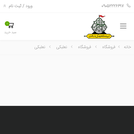
ورود
/
ثبت نام
09052226697
0
فهرست
سبد خرید
خانه
فروشگاه
فروشگاه
نعلبکی
نعلبکی