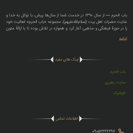
باب الحرم — از سال ۱۳۹۰ در خدمت شما از سال‌ها پیش، با توکل به خدا و
عنایت حضرات اهل بیت (سلام‌الله‌علیهم)، مجموعه «باب الحرم» فعالیت خود
را در حوزهٔ فرهنگی و مذهبی آغاز کرد و همواره در تلاش بوده تا با ارائهٔ متون
صحیحهٔ روضه، سبک‌های اصیل نوحه و مولودی، همراهی صمیمانه‌ای با
ادامه
سخنرانان، مادحین و دوستداران اهل بیت (ع) داشته باشد. امروز، با همان
تعهد و اعتقاد، فروشگاه اینترنتی باب الحرم راه‌اندازی شده تا محصولات
مذهبی با کیفیت — از جمله کتیبه‌های مذهبی، لوازم روضه، منابع صوتی و
لینک های مفید
مکتوب معتبر — را در دسترس عاشقان اهل بیت (ع) در سراسر کشور قرار
دهد. ما در «باب الحرم» تنها کالا نمی‌فروشیم؛ باور، ادب و عشقِ اهل بیت
باب الحرم
(ع) را منتقل می‌کنیم.
سایت رهبری
فاوانیک
اطلاعات تماس
09052226697