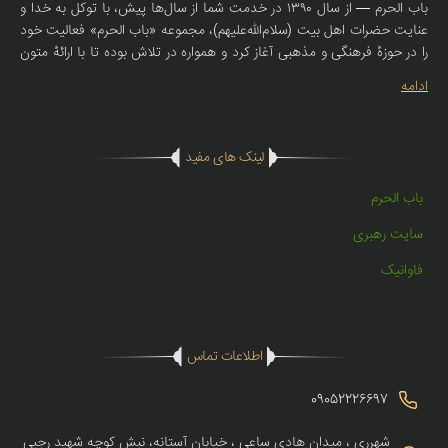
باب الحرم — از سال ۱۳۹۰ در خدمت شما از سال‌ها پیش، با توکل به خدا و
عنایت حضرات اهل بیت (سلام‌الله‌علیهم)، مجموعه «باب الحرم» فعالیت خود
را در حوزهٔ فرهنگی و مذهبی آغاز کرد و همواره در تلاش بوده تا با ارائهٔ متون
صحیحهٔ روضه، سبک‌های اصیل نوحه و مولودی، همراهی صمیمانه‌ای با
ادامه
سخنرانان، مادحین و دوستداران اهل بیت (ع) داشته باشد. امروز، با همان
تعهد و اعتقاد، فروشگاه اینترنتی باب الحرم راه‌اندازی شده تا محصولات
مذهبی با کیفیت — از جمله کتیبه‌های مذهبی، لوازم روضه، منابع صوتی و
لینک های مفید
مکتوب معتبر — را در دسترس عاشقان اهل بیت (ع) در سراسر کشور قرار
دهد. ما در «باب الحرم» تنها کالا نمی‌فروشیم؛ باور، ادب و عشقِ اهل بیت
باب الحرم
(ع) را منتقل می‌کنیم.
سایت رهبری
فاوانیک
اطلاعات تماس
09052226697
شهرری ، میدان هادی ساعی ، خیابان آستانه، نبش کوچه شهید رجبی