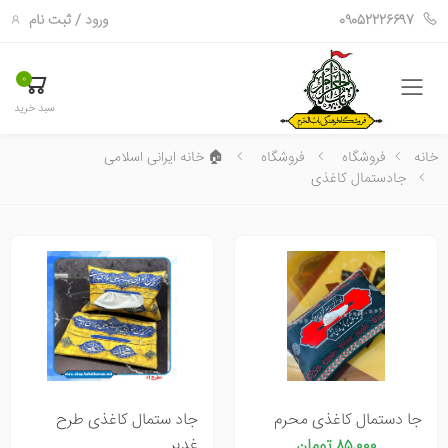
ورود
/
ثبت نام
09052226697
0
فهرست
سبد خرید
خانه
فروشگاه
فروشگاه
🏠 خانه ایرانی اسلامی
جادستمال کاغذی
جا دستمال کاغذی محرم
جاد ستمال کاغذی طرح
غدیر
۸۵٬۰۰۰ تومان