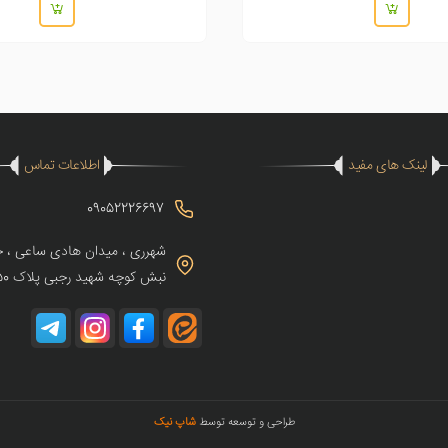
لینک های مفید
اطلاعات تماس
09052226697
شهرری ، میدان هادی ساعی ، خی
نبش کوچه شهید رجبی پلاک 50
طراحی و توسعه توسط
شاپ نیک