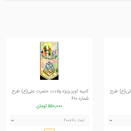
علی(ع) طرح
کتیبه آویز ویژه ولادت حضرت علی(ع) طرح
شماره 610
۵۵۰٬۰۰۰ تومان