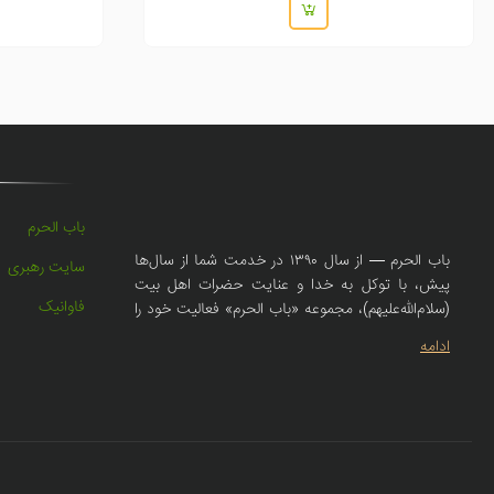
باب الحرم
باب الحرم — از سال ۱۳۹۰ در خدمت شما از سال‌ها
سایت رهبری
پیش، با توکل به خدا و عنایت حضرات اهل بیت
فاوانیک
(سلام‌الله‌علیهم)، مجموعه «باب الحرم» فعالیت خود را
در حوزهٔ فرهنگی و مذهبی آغاز کرد و همواره در تلاش
ادامه
بوده تا با ارائهٔ متون صحیحهٔ روضه، سبک‌های اصیل
نوحه و مولودی، همراهی صمیمانه‌ای با سخنرانان،
مادحین و دوستداران اهل بیت (ع) داشته باشد.
امروز، با همان تعهد و اعتقاد، فروشگاه اینترنتی باب
الحرم راه‌اندازی شده تا محصولات مذهبی با کیفیت
— از جمله کتیبه‌های مذهبی، لوازم روضه، منابع