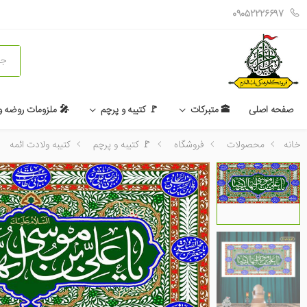
09052226697
جستج
صفحه اصلی
🕋 متبرکات
🚩 کتیبه و پرچم
🎤 ملزومات روضه 
خانه
محصولات
فروشگاه
🚩 کتیبه و پرچم
کتیبه ولادت ائمه