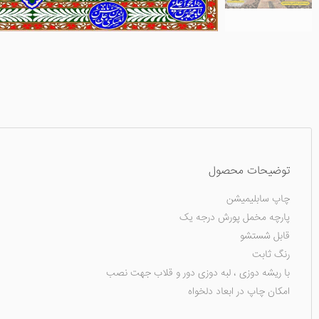
توضیحات محصول
چاپ سابلیمیشن
پارچه مخمل پورش درجه یک
قابل شستشو
رنگ ثابت
با ریشه دوزی ، لبه دوزی دور و قلاب جهت نصب
امکان چاپ در ابعاد دلخواه