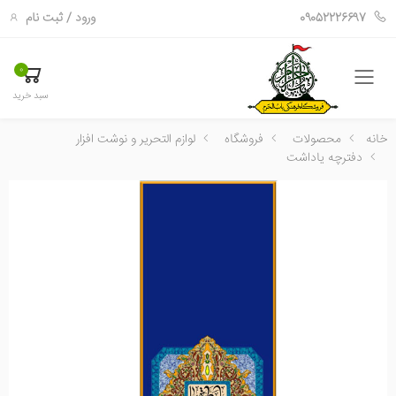
ورود
/
ثبت نام
09052226697
0
فهرست
سبد خرید
خانه
محصولات
فروشگاه
لوازم التحریر و نوشت افزار
دفترچه یاداشت