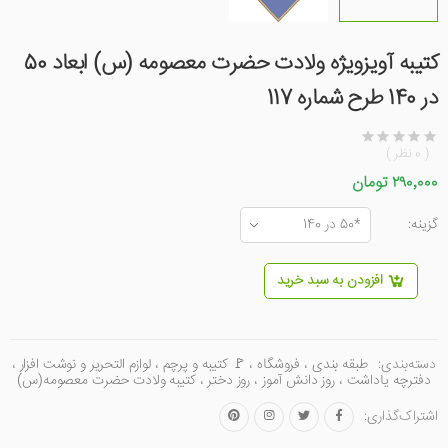
کتیبه آویزویژه ولادت حضرت معصومه (س) ابعاد 50
در 140 طرح شماره 117
( 0 نظر )
۲۹۰٬۰۰۰ تومان
گزینه:
افزودن به سبد خرید
دسته‌بندی:
طبقه بندی
،
فروشگاه
،
🚩 کتیبه و پرچم
،
لوازم التحریر و نوشت افزار
،
دفترچه یاداشت
،
روز دانش آموز
،
روز دختر
،
کتیبه ولادت حضرت معصومه(س)
اشتراک‌گذاری: