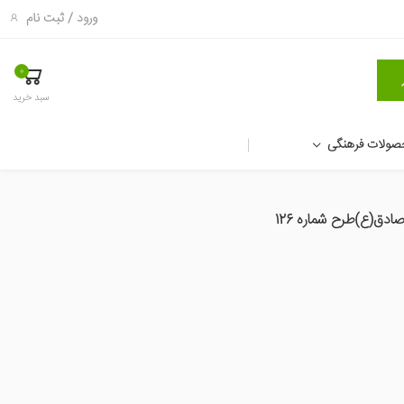
ورود
/
ثبت نام
0
سبد خرید
صولات فرهنگی
ادق(ع)طرح شماره 126