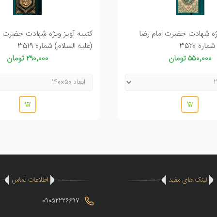
یژه شهادت حضرت امام رضا
کتیبه آویز ویژه شهادت حضرت ا
اره 3520
(علیه السلام) شماره 3519
۵۵۰٬۰۰۰ تومان
۲۹۰٬۰۰۰ تومان
لینک های مفید
اطلاعات تماس
09052226697