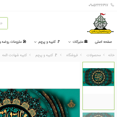
09052226697
جستج
صفحه اصلی
🕋 متبرکات
🚩 کتیبه و پرچم
🎤 ملزومات روضه 
خانه
محصولات
فروشگاه
🚩 کتیبه و پرچم
کتیبه شهادت ائمه