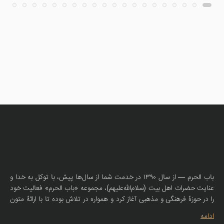
باب الحرم — از سال ۱۳۹۰ در خدمت شما از سال‌ها پیش، با توکل به خدا و
عنایت حضرات اهل بیت (سلام‌الله‌علیهم)، مجموعه «باب الحرم» فعالیت خود
را در حوزهٔ فرهنگی و مذهبی آغاز کرد و همواره در تلاش بوده تا با ارائهٔ متون
صحیحهٔ روضه، سبک‌های اصیل نوحه و مولودی، همراهی صمیمانه‌ای با
ادامه
سخنرانان، مادحین و دوستداران اهل بیت (ع) داشته باشد. امروز، با همان