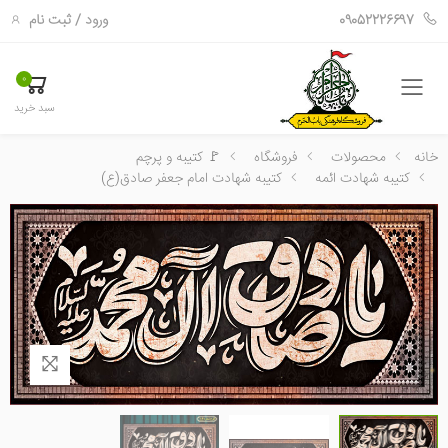
ورود
/
ثبت نام
09052226697
0
فهرست
سبد خرید
خانه
محصولات
فروشگاه
🚩 کتیبه و پرچم
کتیبه شهادت ائمه
کتیبه شهادت امام جعفر صادق(ع)