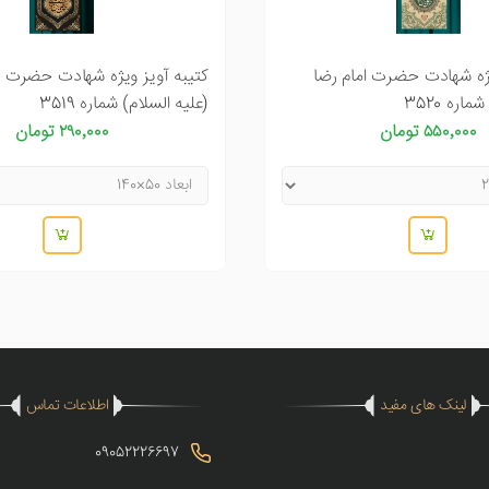
یژه شهادت حضرت امام رضا
کتیبه آویز ویژه شهادت حضرت ا
اره 3520
(علیه السلام) شماره 3519
۵۵۰٬۰۰۰ تومان
۲۹۰٬۰۰۰ تومان
لینک های مفید
اطلاعات تماس
09052226697