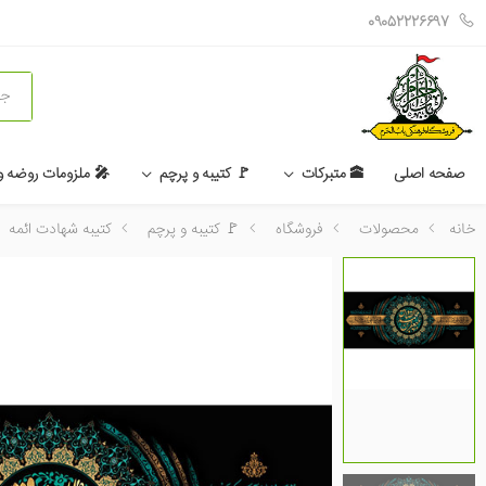
09052226697
جستج
صفحه اصلی
🕋 متبرکات
🚩 کتیبه و پرچم
🎤 ملزومات روضه 
خانه
محصولات
فروشگاه
🚩 کتیبه و پرچم
کتیبه شهادت ائمه