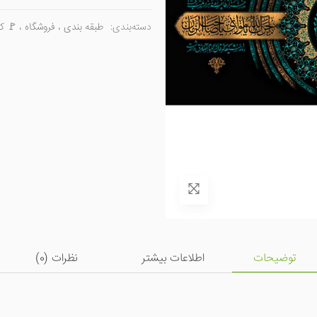
دسته‌بندی:
طبقه بندی
،
فروشگاه
،
🚩 کت
توضیحات
اطلاعات بیشتر
نظرات (
0
)