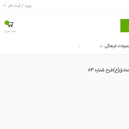
ورود
/
ثبت نام
0
سبد خرید
صولات فرهنگی
صادق(ع)طرح شماره 83