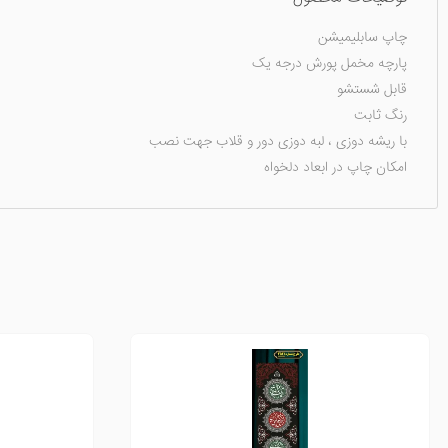
چاپ سابلیمیشن
پارچه مخمل پورش درجه یک
قابل شستشو
رنگ ثابت
با ریشه دوزی ، لبه دوزی دور و قلاب جهت نصب
امکان چاپ در ابعاد دلخواه