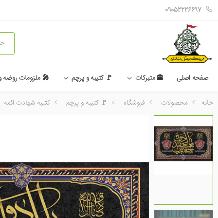
09052226697
جستج
صفحه اصلی
🕋 متبرکات
🚩 کتیبه و پرچم
🎤 ملزومات روضه 
خانه
محصولات
فروشگاه
🚩 کتیبه و پرچم
کتیبه شهادت ائمه