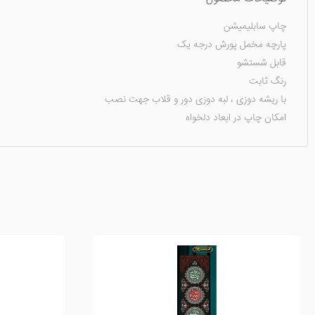
چاپ سابلیمیشن
پارچه مخمل پورش درجه یک
قابل شستشو
رنگ ثابت
با ریشه دوزی ، لبه دوزی دور و قلاب جهت نصب
امکان چاپ در ابعاد دلخواه