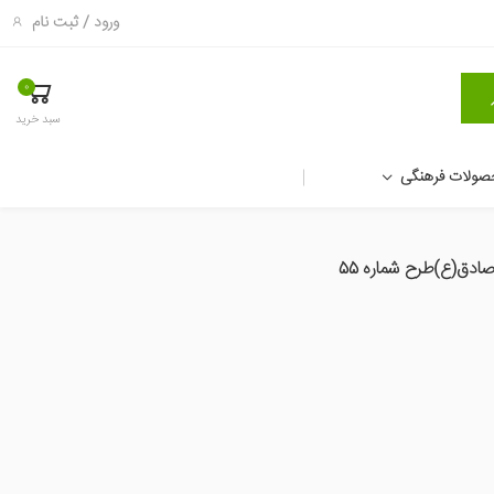
ورود
/
ثبت نام
0
سبد خرید
صولات فرهنگی
صادق(ع)طرح شماره 55