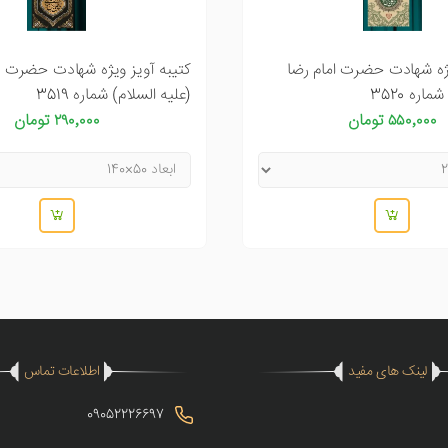
یژه شهادت حضرت امام رضا
کتیبه آویز ویژه شهادت حضرت ا
اره 3520
(علیه السلام) شماره 3519
۵۵۰٬۰۰۰ تومان
۲۹۰٬۰۰۰ تومان
لینک های مفید
اطلاعات تماس
09052226697