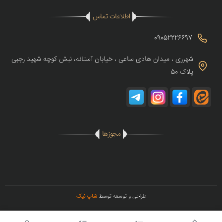
اطلاعات تماس
09052226697
شهرری ، میدان هادی ساعی ، خیابان آستانه، نبش کوچه شهید رجبی
پلاک 50
مجوزها
طراحی و توسعه توسط
شاپ نیک