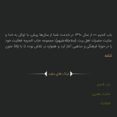
باب الحرم — از سال ۱۳۹۰ در خدمت شما از سال‌ها پیش، با توکل به خدا و
عنایت حضرات اهل بیت (سلام‌الله‌علیهم)، مجموعه «باب الحرم» فعالیت خود
را در حوزهٔ فرهنگی و مذهبی آغاز کرد و همواره در تلاش بوده تا با ارائهٔ متون
صحیحهٔ روضه، سبک‌های اصیل نوحه و مولودی، همراهی صمیمانه‌ای با
ادامه
سخنرانان، مادحین و دوستداران اهل بیت (ع) داشته باشد. امروز، با همان
تعهد و اعتقاد، فروشگاه اینترنتی باب الحرم راه‌اندازی شده تا محصولات
مذهبی با کیفیت — از جمله کتیبه‌های مذهبی، لوازم روضه، منابع صوتی و
لینک های مفید
مکتوب معتبر — را در دسترس عاشقان اهل بیت (ع) در سراسر کشور قرار
دهد. ما در «باب الحرم» تنها کالا نمی‌فروشیم؛ باور، ادب و عشقِ اهل بیت
باب الحرم
(ع) را منتقل می‌کنیم.
سایت رهبری
فاوانیک