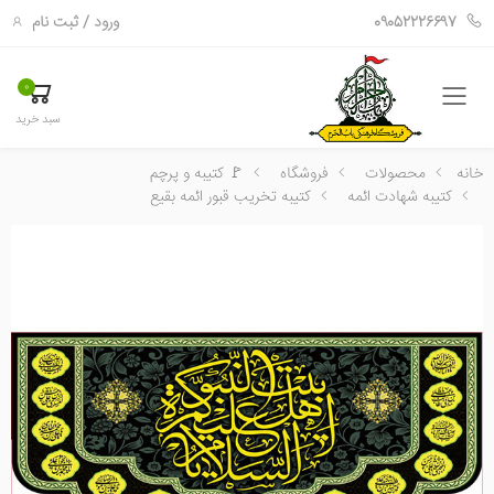
ورود
/
ثبت نام
09052226697
0
فهرست
سبد خرید
خانه
محصولات
فروشگاه
🚩 کتیبه و پرچم
کتیبه شهادت ائمه
کتیبه تخریب قبور ائمه بقیع