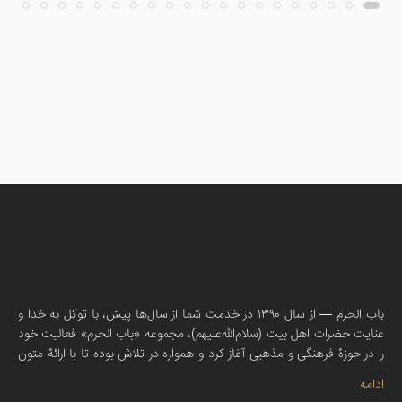
باب الحرم — از سال ۱۳۹۰ در خدمت شما از سال‌ها پیش، با توکل به خدا و
عنایت حضرات اهل بیت (سلام‌الله‌علیهم)، مجموعه «باب الحرم» فعالیت خود
را در حوزهٔ فرهنگی و مذهبی آغاز کرد و همواره در تلاش بوده تا با ارائهٔ متون
صحیحهٔ روضه، سبک‌های اصیل نوحه و مولودی، همراهی صمیمانه‌ای با
ادامه
سخنرانان، مادحین و دوستداران اهل بیت (ع) داشته باشد. امروز، با همان