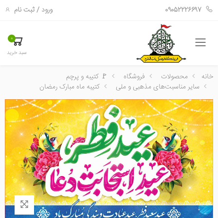
ورود
/
ثبت نام
09052226697
0
فهرست
سبد خرید
خانه
محصولات
فروشگاه
🚩 کتیبه و پرچم
سایر مناسبت‌های مذهبی و ملی
کتیبه ماه مبارک رمضان