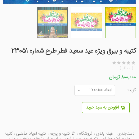
کتیبه و بیرق ویژه عید سعید فطر طرح شماره 23051
( 0 نظر )
۸۰۰٬۰۰۰ تومان
گزینه:
افزودن به سبد خرید
دسته‌بندی:
طبقه بندی
،
فروشگاه
،
🚩 کتیبه و پرچم
،
کتیبه اعیاد مذهبی
،
کتیبه
ماه مبارک رمضان
،
کتیبه عید سعید فطر
،
سایر مناسبت‌های مذهبی و ملی