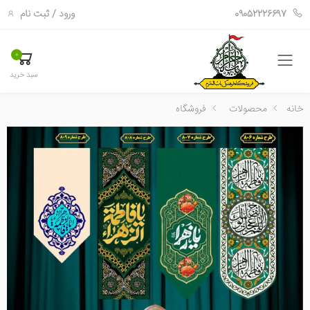
ورود
/
ثبت نام
09052226697
0
فهرست
سبد خرید
خانه
محصولات
فروشگاه