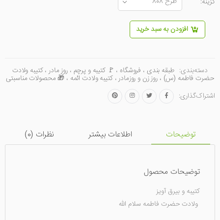
گزینه:
افزودن به سبد خرید
دسته‌بندی:
طبقه بندی
،
فروشگاه
،
🚩 کتیبه و پرچم
،
روز مادر
،
کتیبه ولادت
حضرت فاطمه (س) ، روز زن و روزمادر
،
کتیبه ولادت ائمه
،
🎁 محصولات مناسبتی
اشتراک‌گذاری:
توضیحات
اطلاعات بیشتر
نظرات (
0
)
توضیحات محصول
کتیبه و بیرق آویز
ولادت حضرت فاطمه سلام الله