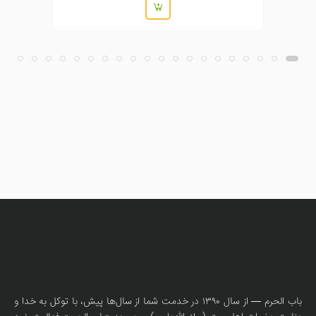
باب الحرم — از سال ۱۳۹۰ در خدمت شما از سال‌ها پیش، با توکل به خدا و