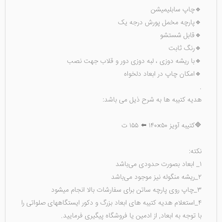
🔹چاپ سابلیمیشن
🔹پارچه مخمل پورش درجه یک
🔹قابل شستشو
🔹رنگ ثابت
🔹با ریشه دوزی ، لبه دوزی دور و قلاب جهت نصب
🔹امکان چاپ در ابعاد دلخواه
.
هدیه کتیبه ها به شرح ذیل می باشد:
🔷کتیبه آویز ۵۰×۱۴۰ ⬅️ ۱۵۵ ت
نکته:
۱_ ابعاد بصورت حدودی می‌باشد
۲_ریشه منگوله نیز موجود می‌باشد
۳_چاپ روی پارچه ساتن برای سفارشات بالا انجام میشود
۴_استعلام هدیه کتیبه های ابعاد بزرگ و دکور‌ ایستگاههای صلواتی را
با توجه به ابعاد, از ادمین یا فروشگاه پیگیری فرمایید.